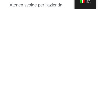
ITA
l’Ateneo svolge per l’azienda.
Puoi scaricare il dossier completo qui sotto:
Documento in italiano:
Dossier_Leonardo_ITA
Documenti in inglese:
Dossier_Leonardo_ENG