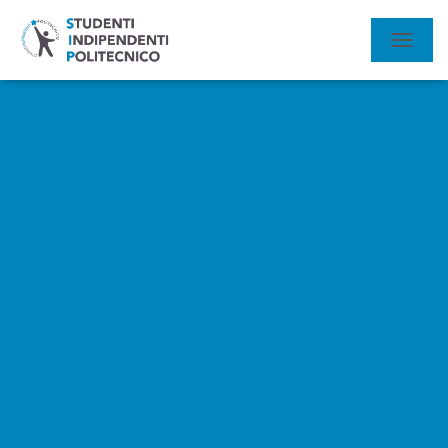
N
A
V
I
G
A
Z
I
O
N
E
T
O
G
G
L
E