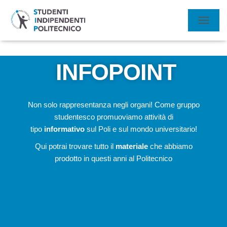
N
A
V
I
INFOPOINT
G
A
Z
I
Non solo rappresentanza negli organi! Come gruppo
O
N
studentesco promuoviamo attività di
E
tipo
informativo
sul Poli e sul mondo universitario!
T
O
Qui potrai trovare tutto il
materiale
che abbiamo
G
prodotto in questi anni al Politecnico
G
L
E