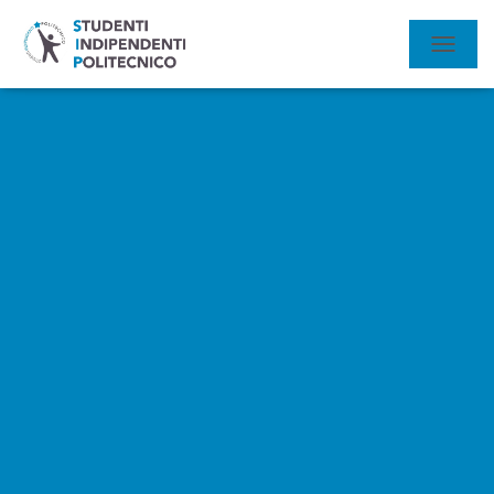
N
A
V
I
G
A
Z
I
O
N
E
T
O
G
G
L
E