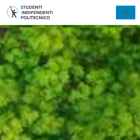
N
A
V
I
G
A
Z
I
O
N
E
T
O
G
G
L
E