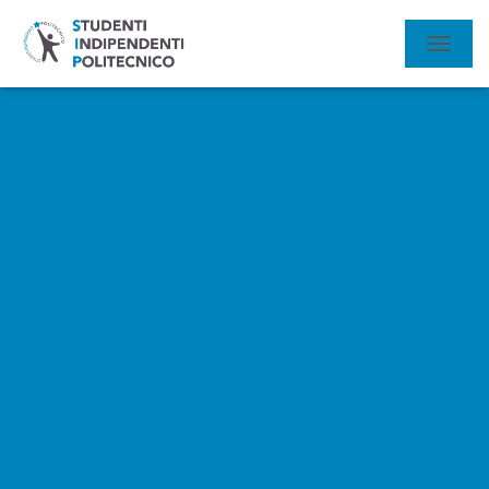
N
A
V
I
G
A
Z
I
O
N
E
T
O
G
G
L
E