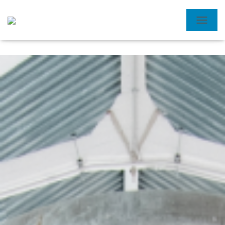
N
A
V
I
G
A
Z
I
O
N
E
T
O
G
G
L
E