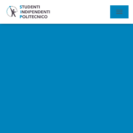
N
A
V
I
G
A
Z
I
O
N
E
T
O
G
G
L
E