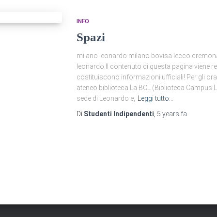
INFO
Spazi
milano leonardo milano bovisa lecco cremon
leonardo Il contenuto di questa pagina viene
costituiscono informazioni ufficiali! Per gli ora
ateneo biblioteca La BCL (Biblioteca Campus Le
sede di Leonardo e,
Leggi tutto…
Di
Studenti Indipendenti
,
5 years
fa