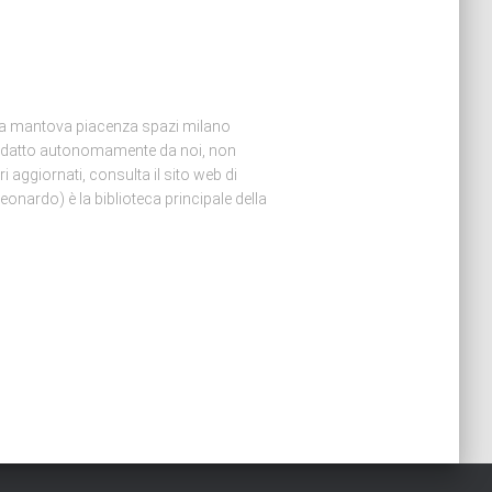
a mantova piacenza spazi milano
 redatto autonomamente da noi, non
ri aggiornati, consulta il sito web di
onardo) è la biblioteca principale della