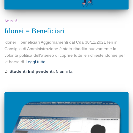
Attualità
Idonei = Beneficiari
idonei = beneficiari Aggiornamenti dal Cda 30/11/2021 Ieri in
Consiglio di Amministrazione è stata ribadita nuovamente la
volontà politica dell’ateneo di coprire tutte le richieste idonee per
le borse di
Leggi tutto…
Di
Studenti Indipendenti
,
5 anni
fa