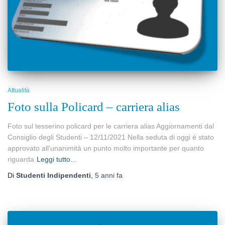
Attualità
Foto sulla Policard – carriera alias
Foto sul tesserino policard per le carriera alias Aggiornamenti dal
Consiglio degli Studenti – 12/11/2021 Nella seduta di oggi è stato
approvato all’unanimità un punto molto importante per quanto
riguarda
Leggi tutto…
Di
Studenti Indipendenti
,
5 anni
fa