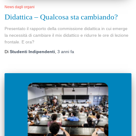
News dagli organi
Didattica – Qualcosa sta cambiando?
Presentato il rapporto della commissione didattica in cui emerge
la necessità di cambiare il mix didattico e ridurre le ore di lezione
frontale. E ora?
Di
Studenti Indipendenti
,
3 anni
fa