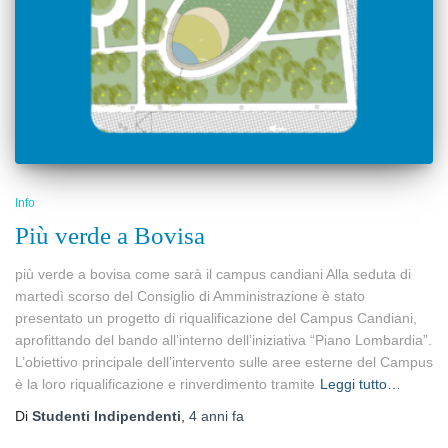
Info
Più verde a Bovisa
più verde a bovisa come sarà il campus candiani Alla seduta di
martedì scorso del Consiglio di Amministrazione è stato
presentato un progetto di riqualificazione del Campus Candiani,
aprofittando del bando all’interno dell’iniziativa “Piano Lombardia”.
L’obiettivo principale dell’intervento sulle aree esterne del Campus
è la loro riqualificazione e rinverdimento tramite
Leggi tutto…
Di
Studenti Indipendenti
,
4 anni
fa