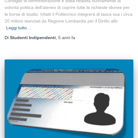
Consiglio di Amministrazione è stata ribadita nuovamente la
volontà politica dell’ateneo di coprire tutte le richieste idonee per
le borse di studio. Infatti il Politecnico integrerà di tasca sua i circa
20 milioni stanziati da Regione Lombardia per il Diritto allo
Leggi tutto…
Di
Studenti Indipendenti
,
5 anni
fa