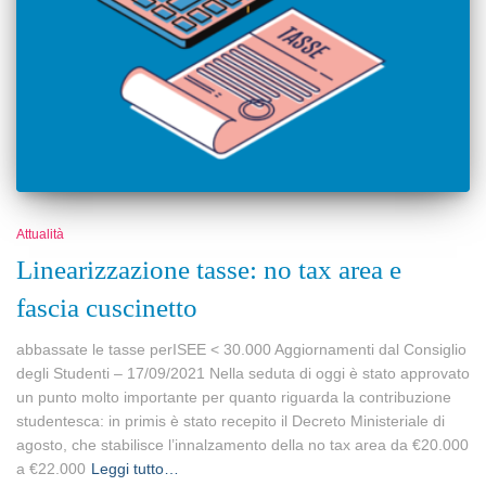
Attualità
Linearizzazione tasse: no tax area e
fascia cuscinetto
abbassate le tasse perISEE < 30.000 Aggiornamenti dal Consiglio
degli Studenti – 17/09/2021 Nella seduta di oggi è stato approvato
un punto molto importante per quanto riguarda la contribuzione
studentesca: in primis è stato recepito il Decreto Ministeriale di
agosto, che stabilisce l’innalzamento della no tax area da €20.000
a €22.000
Leggi tutto…