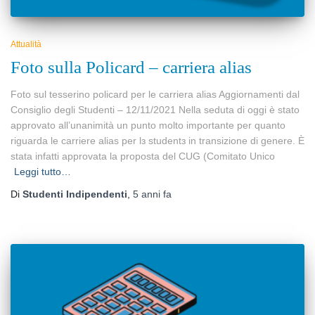
Attualità
Foto sulla Policard – carriera alias
Foto sul tesserino policard per le carriera alias Aggiornamenti dal
Consiglio degli Studenti – 12/11/2021 Nella seduta di oggi è stato
approvato all’unanimità un punto molto importante per quanto
riguarda le carriere alias per lз studentз in transizione di genere. È
stata infatti approvata la proposta del CUG (Comitato Unico
Leggi tutto…
Di
Studenti Indipendenti
,
5 anni
fa