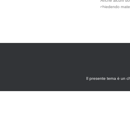
Anche alcuni do
chiedendo mater
pure per le
revi
facendo lievitar
Il presente tema è un c