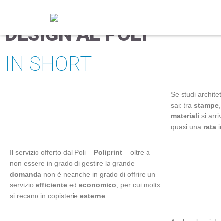
I COSTI DI ARCHITETTU
DESIGN AL POLI
IN SHORT
Se studi architet
sai: tra
stampe
materiali
si arr
quasi una
rata
i
Il servizio offerto dal Poli –
Poliprint
– oltre a
non essere in grado di gestire la grande
domanda
non è neanche in grado di offrire un
servizio
efficiente
ed
economico
, per cui moltз
si recano in copisterie
esterne