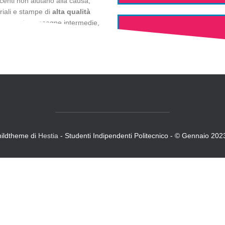
centi non aiutano alla causa,
iali e stampe di
alta qualità
sioni
e le consegne intermedie,
e il costo totale annuo
hildtheme di
Hestia
- Studenti Indipendenti Politecnico - © Gennaio 202