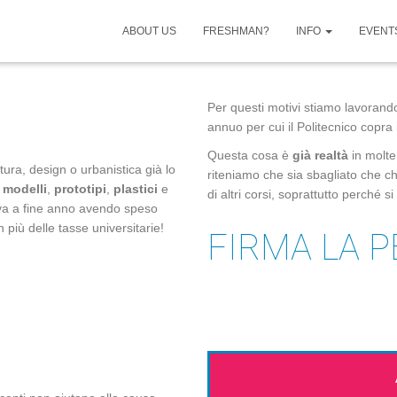
RA E
ABOUT US
FRESHMAN?
INFO
EVENT
Per questi motivi stiamo lavorando
annuo per cui il Politecnico copra i
Questa cosa è
già realtà
in molte
tura, design o urbanistica già lo
riteniamo che sia sbagliato che ch
,
modelli
,
prototipi
,
plastici
e
di altri corsi, soprattutto perché si
iva a fine anno avendo speso
n più delle tasse universitarie!
FIRMA LA P